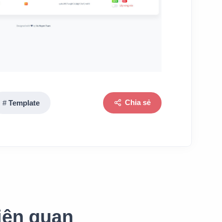
Chia sẻ
Template
iên quan