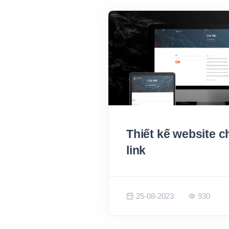
Thiết kế website c
link
25-08-2023
930