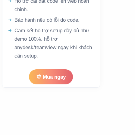
Hỗ trợ cài đặt code lên web hoàn
chỉnh.
Bảo hành nếu có lỗi do code.
Cam kết hỗ trợ setup đầy đủ như
demo 100%, hỗ trợ
anydesk/teamview ngay khi khách
cần setup.
Mua ngay