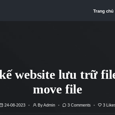
Trang chủ
kế website lưu trữ file
move file
24-08-2023
By Admin
3
Comments
3
Like